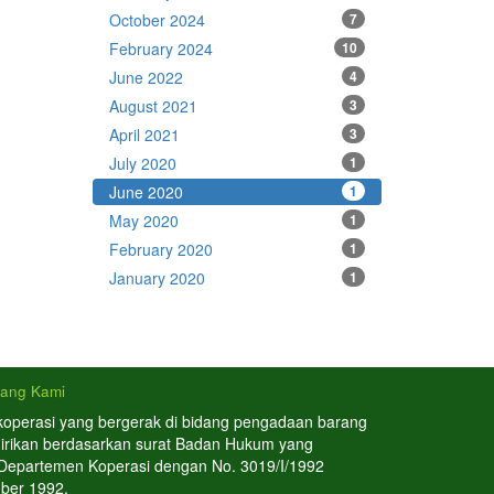
October 2024
7
February 2024
10
June 2022
4
August 2021
3
April 2021
3
July 2020
1
June 2020
1
May 2020
1
February 2020
1
January 2020
1
tang Kami
koperasi yang bergerak di bidang pengadaan barang
dirikan berdasarkan surat Badan Hukum yang
 Departemen Koperasi dengan No. 3019/I/1992
ber 1992.