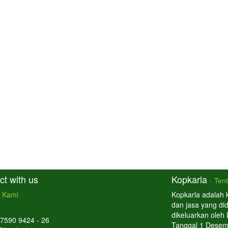
t with us
Kopkarla
-
Ten
 Kami
Kopkarla adalah 
dan jasa yang di
dikeluarkan oleh
 7590 9424 - 26
Tanggal 1 Desem