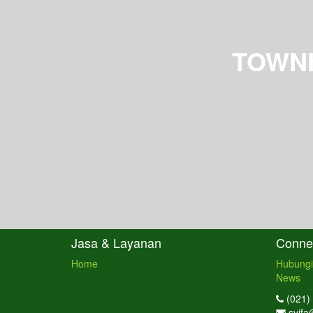
TOWN
Jasa & Layanan
Connec
Home
Hubungi
News
(021)
syifa