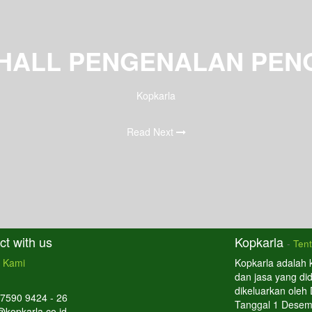
HALL PENGENALAN PEN
Kopkarla
Read Next
t with us
Kopkarla
-
Ten
 Kami
Kopkarla adalah 
dan jasa yang di
dikeluarkan oleh
 7590 9424 - 26
Tanggal 1 Desem
@kopkarla.co.id